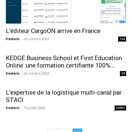
L’éditeur CargoON arrive en France
frederic
-
22 octobre 2023
144
KEDGE Business School et First Education
Online :une formation certifiante 100%...
frederic
-
22 octobre 2023
39
L’expertise de la logistique multi-canal par
STACI
frederic
-
13 juillet 2023
34951