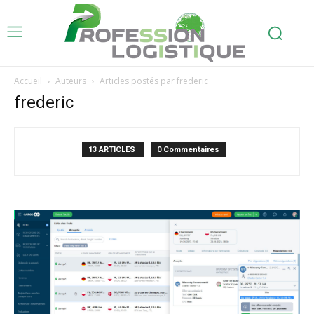
Accueil
Auteurs
Articles postés par frederic
frederic
13 ARTICLES
0 Commentaires