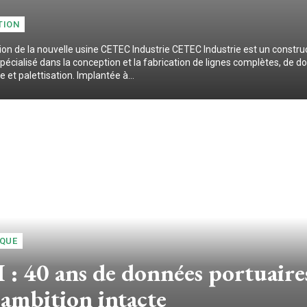
TION
ion de la nouvelle usine CETEC Industrie CETEC Industrie est un constru
pécialisé dans la conception et la fabrication de lignes complètes, de d
et palettisation. Implantée à...
IQUE
: 40 ans de données portuaires
ambition intacte