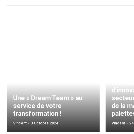
MSK Em
d’innov
Une « Dream Team » au
secteur
service de votre
de la m
transformation !
palette
Vincent
-
3 Octobre 2024
Vincent
-
24