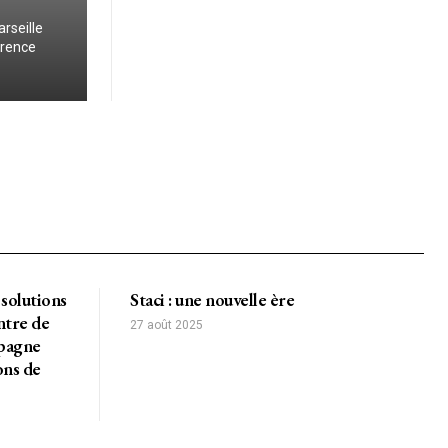
rseille
érence
solutions
Staci : une nouvelle ère
ntre de
27 août 2025
spagne
ons de