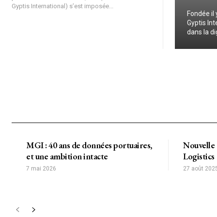
Gyptis International) s’est imposée...
Fondée il
Gyptis In
dans la dig
MGI : 40 ans de données portuaires,
Nouvelle
et une ambition intacte
Logistics
7 mai 2026
27 août 202