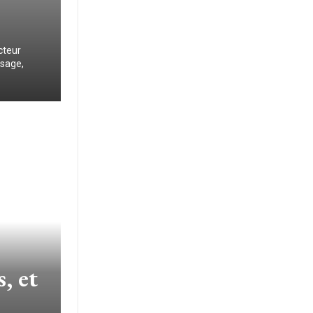
cteur
osage,
, et