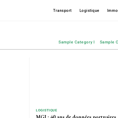
Transport
Logistique
Immob
Sample Category I
Sample C
LOGISTIQUE
MGI : 40 ans de données portuaires,