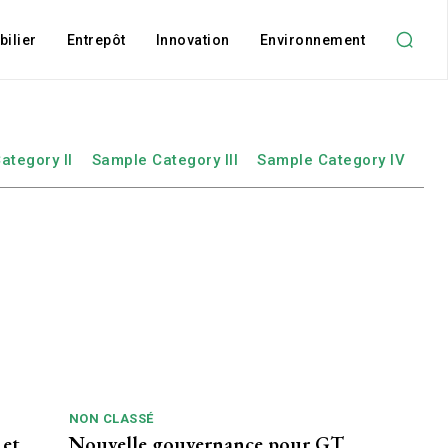
ilier
Entrepôt
Innovation
Environnement
ategory II
Sample Category III
Sample Category IV
NON CLASSÉ
 et
Nouvelle gouvernance pour GT